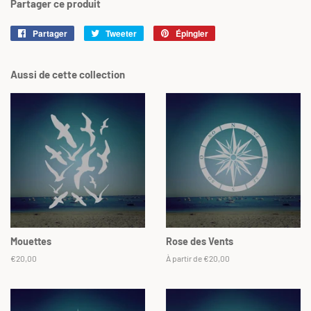
Partager ce produit
Partager
Partager
Tweeter
Tweeter
Épingler
Épingler
sur
sur
sur
Facebook
Twitter
Pinterest
Aussi de cette collection
Mouettes
Rose des Vents
Prix
€20,00
À partir de €20,00
régulier