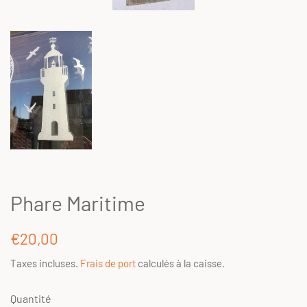
Phare Maritime
Prix
Prix
€20,00
régulier
réduit
Taxes incluses.
Frais de port
calculés à la caisse.
Quantité