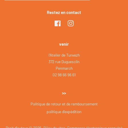
Restez en contact
Facebook
Instagram
venir
l'Atelier de Tunvezh
372 rue Duguesclin
Penmarch
02 98 66 96 61
>>
Politique de retour et de remboursement
politique d'expédition
Droit d'auteur © 2026,
Bijou de vitre
.
Commerce électronique propulsé