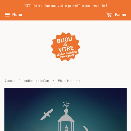
10% de remise sur votre première commande !
Menu
Panier
›
›
Accueil
collection océan
Phare Maritime