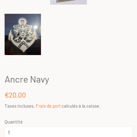
Ancre Navy
Prix
Prix
€20,00
régulier
réduit
Taxes incluses.
Frais de port
calculés à la caisse.
Quantité