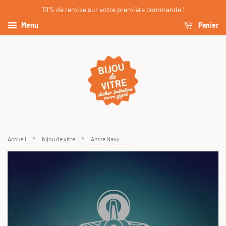
10% de remise sur votre première commande !
Menu
Panier
›
›
Accueil
bijou de vitre
Ancre Navy